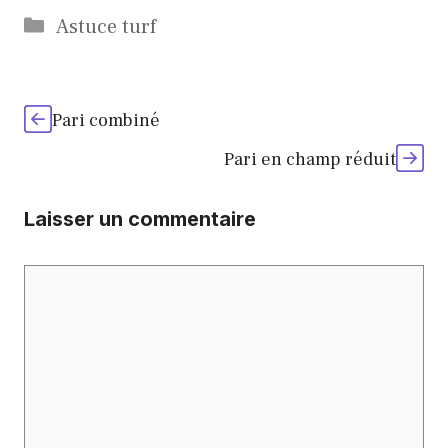
Catégories
Astuce turf
Pari combiné
Pari en champ réduit
Laisser un commentaire
Commentaire