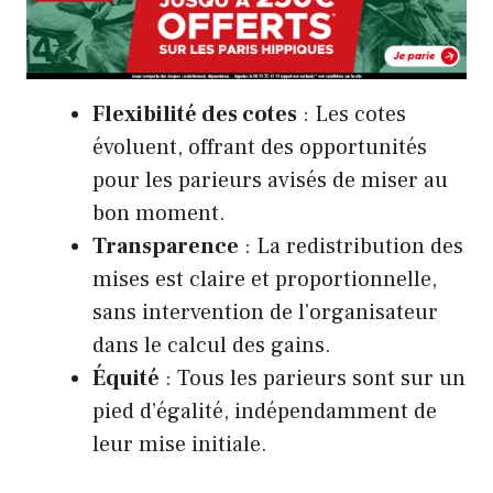
Flexibilité des cotes
: Les cotes
évoluent, offrant des opportunités
pour les parieurs avisés de miser au
bon moment.
Transparence
: La redistribution des
mises est claire et proportionnelle,
sans intervention de l’organisateur
dans le calcul des gains.
Équité
: Tous les parieurs sont sur un
pied d’égalité, indépendamment de
leur mise initiale.