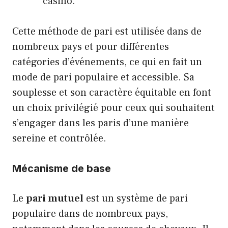
casino.
Cette méthode de pari est utilisée dans de
nombreux pays et pour différentes
catégories d’événements, ce qui en fait un
mode de pari populaire et accessible. Sa
souplesse et son caractère équitable en font
un choix privilégié pour ceux qui souhaitent
s’engager dans les paris d’une manière
sereine et contrôlée.
Mécanisme de base
Le
pari mutuel
est un système de pari
populaire dans de nombreux pays,