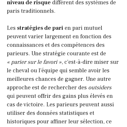
niveau de risque
différent des systèmes de
paris traditionnels.
Les
stratégies de pari
en pari mutuel
peuvent varier largement en fonction des
connaissances et des compétences des
parieurs. Une stratégie courante est de
« parier sur le favori »
, c’est-à-dire miser sur
le cheval ou l’équipe qui semble avoir les
meilleures chances de gagner. Une autre
approche est de rechercher des
outsiders
qui peuvent offrir des gains plus élevés en
cas de victoire. Les parieurs peuvent aussi
utiliser des données statistiques et
historiques pour affiner leur sélection, ce