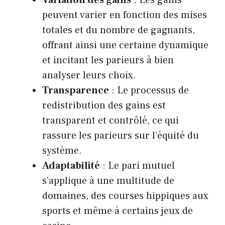
Variation des gains
: Les gains
peuvent varier en fonction des mises
totales et du nombre de gagnants,
offrant ainsi une certaine dynamique
et incitant les parieurs à bien
analyser leurs choix.
Transparence
: Le processus de
redistribution des gains est
transparent et contrôlé, ce qui
rassure les parieurs sur l’équité du
système.
Adaptabilité
: Le pari mutuel
s’applique à une multitude de
domaines, des courses hippiques aux
sports et même à certains jeux de