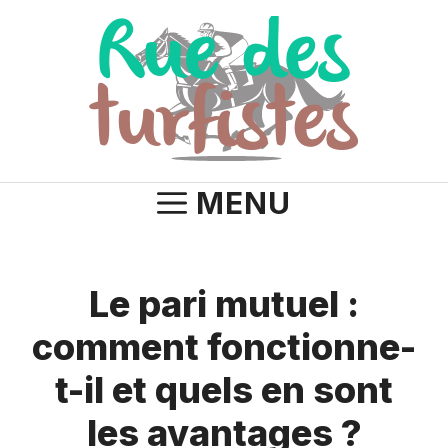
Aller
au
contenu
MENU
Le pari mutuel :
comment fonctionne-
t-il et quels en sont
les avantages ?