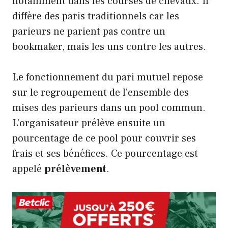
notamment dans les courses de chevaux. Il
diffère des paris traditionnels car les
parieurs ne parient pas contre un
bookmaker, mais les uns contre les autres.
Le fonctionnement du pari mutuel repose
sur le regroupement de l’ensemble des
mises des parieurs dans un pool commun.
L’organisateur prélève ensuite un
pourcentage de ce pool pour couvrir ses
frais et ses bénéfices. Ce pourcentage est
appelé
prélèvement
.