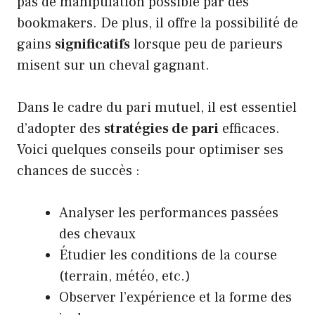
pas de manipulation possible par des
bookmakers. De plus, il offre la possibilité de
gains
significatifs
lorsque peu de parieurs
misent sur un cheval gagnant.
Dans le cadre du pari mutuel, il est essentiel
d’adopter des
stratégies de pari
efficaces.
Voici quelques conseils pour optimiser ses
chances de succès :
Analyser les performances passées
des chevaux
Étudier les conditions de la course
(terrain, météo, etc.)
Observer l’expérience et la forme des