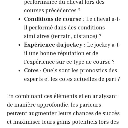
performance du cheval lors des
courses précédentes ?
Conditions de course
: Le cheval a-t-
il performé dans des conditions
similaires (terrain, distance) ?
Expérience du jockey
: Le jockey a-t-
il une bonne réputation et de
l’expérience sur ce type de course ?
Cotes
: Quels sont les pronostics des
experts et les cotes actuelles de pari ?
En combinant ces éléments et en analysant
de manière approfondie, les parieurs
peuvent augmenter leurs chances de succès
et maximiser leurs gains potentiels lors des