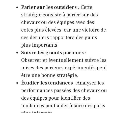
Parier sur les outsiders
: Cette
stratégie consiste à parier sur des
chevaux ou des équipes avec des
cotes plus élevées, car une victoire de
ces derniers rapportera des gains
plus importants.
Suivre les grands parieurs
:
Observer et éventuellement suivre les
mises des parieurs expérimentés peut
être une bonne stratégie.
Étudier les tendances
: Analyser les
performances passées des chevaux ou
des équipes pour identifier des
tendances peut aider à faire des paris