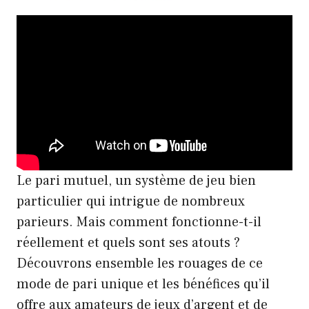
Le pari mutuel, un système de jeu bien
particulier qui intrigue de nombreux
parieurs. Mais comment fonctionne-t-il
réellement et quels sont ses atouts ?
Découvrons ensemble les rouages de ce
mode de pari unique et les bénéfices qu’il
offre aux amateurs de jeux d’argent et de