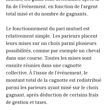
fin de l’événement, en fonction de l’argent
total misé et du nombre de gagnants.
Le fonctionnement du pari mutuel est
relativement simple. Les parieurs placent
leurs mises sur un choix parmi plusieurs
possibilités, comme par exemple un cheval
dans une course. Toutes les mises sont
ensuite réunies dans une cagnotte
collective. À l’issue de l’événement, le
montant total de la cagnotte est redistribué
parmi les parieurs ayant misé sur le choix
gagnant, après déduction de certains frais
de gestion et taxes.