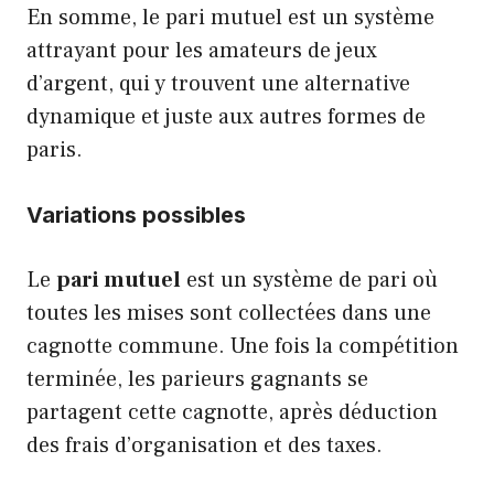
En somme, le pari mutuel est un système
attrayant pour les amateurs de jeux
d’argent, qui y trouvent une alternative
dynamique et juste aux autres formes de
paris.
Variations possibles
Le
pari mutuel
est un système de pari où
toutes les mises sont collectées dans une
cagnotte commune. Une fois la compétition
terminée, les parieurs gagnants se
partagent cette cagnotte, après déduction
des frais d’organisation et des taxes.