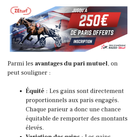
Parmi les
avantages du pari mutuel
, on
peut souligner :
Équité
: Les gains sont directement
proportionnels aux paris engagés.
Chaque parieur a donc une chance
équitable de remporter des montants
élevés.