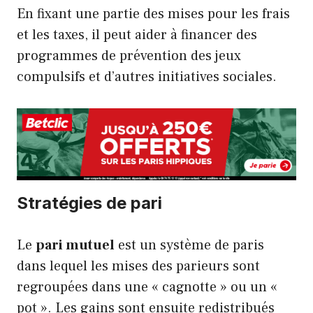
En fixant une partie des mises pour les frais
et les taxes, il peut aider à financer des
programmes de prévention des jeux
compulsifs et d’autres initiatives sociales.
Stratégies de pari
Le
pari mutuel
est un système de paris
dans lequel les mises des parieurs sont
regroupées dans une « cagnotte » ou un «
pot ». Les gains sont ensuite redistribués