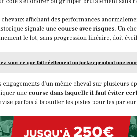
eur cote s’effondrer ou grimper brutalement sans r
e chevaux affichant des performances anormalemen
istorique signale une
course avec risques
. Un che
nement le lot, sans progression linéaire, doit éveil
iez-vous ce que fait réellement un jockey pendant une cou
s engagements d’un même cheval sur plusieurs ép
diquer une
course dans laquelle il faut éviter cer
 vise parfois à brouiller les pistes pour les parieur