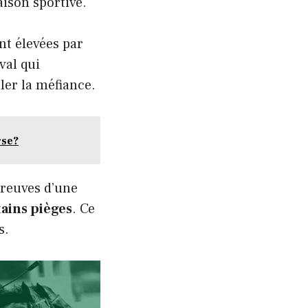
aison sportive.
t élevées par
val qui
ler la méfiance.
rse?
reuves d’une
tains pièges
. Ce
s.