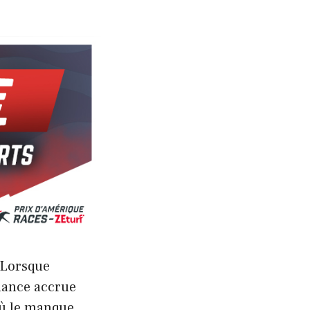
 Lorsque
ilance accrue
où le manque