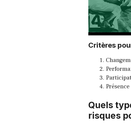
Critères pou
Changemen
Performan
Participa
Présence 
Quels typ
risques p