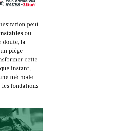
hésitation peut
instables
ou
 doute, la
 un piège
ransformer cette
que instant,
r une méthode
r les fondations