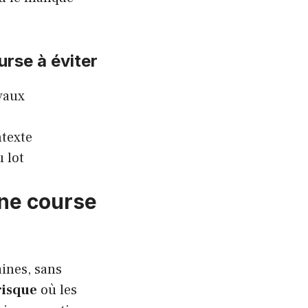
urse à éviter
vaux
ntexte
 lot
ne course
ines, sans
risque
où les