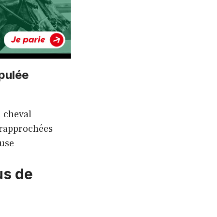
pulée
u cheval
 rapprochées
euse
us de