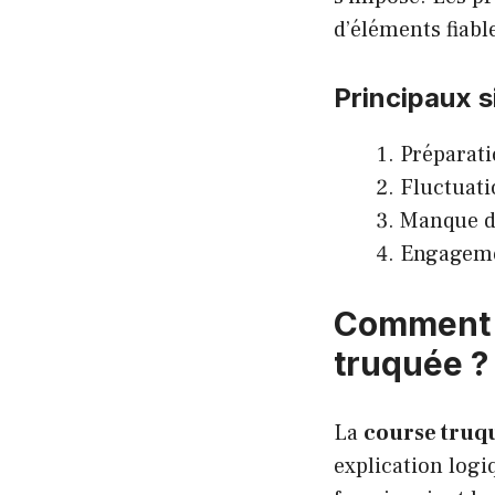
d’éléments fiable
Principaux s
Préparati
Fluctuati
Manque d’
Engagemen
Comment r
truquée ?
La
course truq
explication log