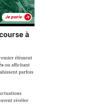
 course à
premier élément
és
ou affichant
ahissent parfois
luctuations
uvent révéler