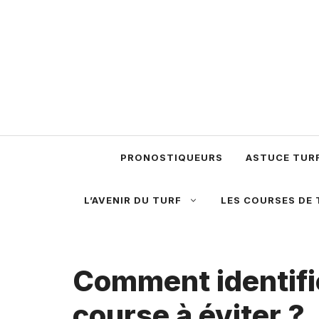
Aller
au
contenu
PRONOSTIQUEURS
ASTUCE TUR
L’AVENIR DU TURF
LES COURSES DE 
Comment identifi
course à éviter ?