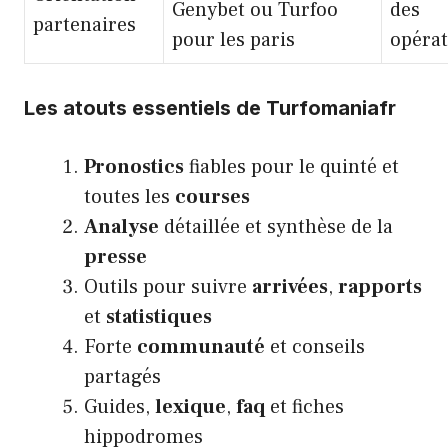
Genybet ou Turfoo
des
partenaires
pour les paris
opéra
Les atouts essentiels de Turfomaniafr
Pronostics
fiables pour le quinté et
toutes les
courses
Analyse
détaillée et synthèse de la
presse
Outils pour suivre
arrivées
,
rapports
et
statistiques
Forte
communauté
et conseils
partagés
Guides,
lexique
,
faq
et fiches
hippodromes