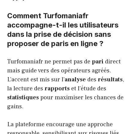
Comment Turfomaniafr
accompagne-t-il les utilisateurs
dans la prise de décision sans
proposer de paris en ligne ?
Turfomaniafr ne permet pas de
pari
direct
mais guide vers des opérateurs agréés.
L’accent est mis sur l’
analyse
des
résultats
,
la lecture des
rapports
et l’étude des
statistiques
pour maximiser les chances de
gains.
La plateforme encourage une approche
responsable, sensibilisant aux risques liés