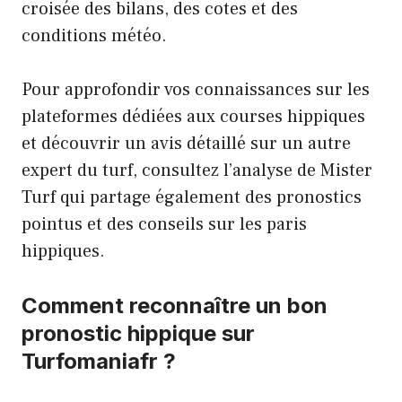
croisée des bilans, des cotes et des
conditions météo.
Pour approfondir vos connaissances sur les
plateformes dédiées aux courses hippiques
et découvrir un avis détaillé sur un autre
expert du turf, consultez l’analyse de
Mister
Turf
qui partage également des pronostics
pointus et des conseils sur les paris
hippiques.
Comment reconnaître un bon
pronostic hippique sur
Turfomaniafr ?