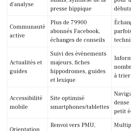
d’analyse
presse hippique
début
Plus de 79900
Échan
Communauté
abonnés Facebook,
parfoi
active
échanges de conseils
techn
Suivi des événements
Infor
Actualités et
majeurs, fiches
nombr
guides
hippodromes, guides
à trier
et lexique
Navig
Accessibilité
Site optimisé
dense 
mobile
smartphones/tablettes
petit 
Renvoi vers PMU,
Multip
Orientation