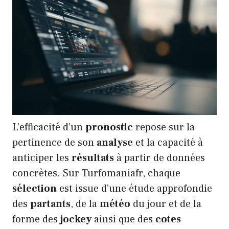
L’efficacité d’un
pronostic
repose sur la
pertinence de son
analyse
et la capacité à
anticiper les
résultats
à partir de données
concrètes. Sur Turfomaniafr, chaque
sélection
est issue d’une étude approfondie
des
partants
, de la
météo
du jour et de la
forme des
jockey
ainsi que des
cotes