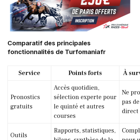
Comparatif des principales
fonctionnalités de Turfomaniafr
Service
Points forts
À sur
Accès quotidien,
Ne pr
Pronostics
sélection experte pour
pas de
gratuits
le quinté et autres
direct
courses
Rapports, statistiques,
Compl
Outils
bilans, synthèse de la
pour 