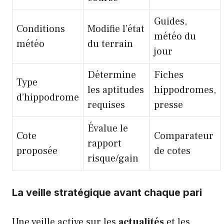
Guides,
Conditions
Modifie l’état
météo du
météo
du terrain
jour
Détermine
Fiches
Type
les aptitudes
hippodromes,
d’hippodrome
requises
presse
Évalue le
Cote
Comparateur
rapport
proposée
de cotes
risque/gain
La veille stratégique avant chaque pari
Une veille active sur les
actualités
et les