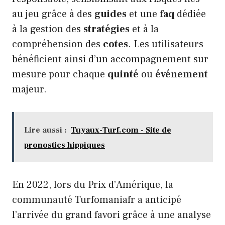
au jeu grâce à des
guides
et une
faq
dédiée
à la gestion des
stratégies
et à la
compréhension des
cotes
. Les utilisateurs
bénéficient ainsi d’un accompagnement sur
mesure pour chaque
quinté
ou
événement
majeur.
Lire aussi :
Tuyaux-Turf.com - Site de
pronostics hippiques
En 2022, lors du Prix d’Amérique, la
communauté Turfomaniafr a anticipé
l’arrivée du grand favori grâce à une analyse