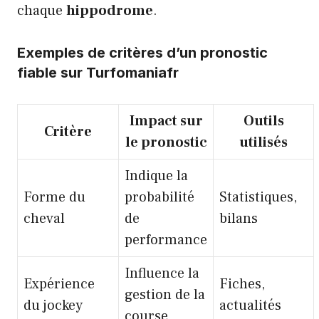
chaque
hippodrome
.
Exemples de critères d’un pronostic
fiable sur Turfomaniafr
Impact sur
Outils
Critère
le pronostic
utilisés
Indique la
Forme du
probabilité
Statistiques,
cheval
de
bilans
performance
Influence la
Expérience
Fiches,
gestion de la
du jockey
actualités
course