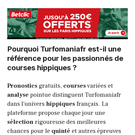
Pourquoi Turfomaniafr est-il une
référence pour les passionnés de
courses hippiques ?
Pronostics
gratuits,
courses
variées et
analyse
pointue distinguent Turfomaniafr
dans l’univers
hippiques
français. La
plateforme propose chaque jour une
sélection
rigoureuse des meilleures
chances pour le
quinté
et autres épreuves