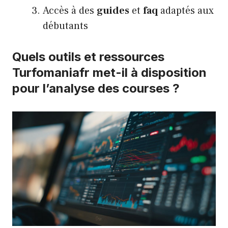
Accès à des
guides
et
faq
adaptés aux
débutants
Quels outils et ressources
Turfomaniafr met-il à disposition
pour l’analyse des courses ?