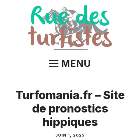
Aller
au
contenu
MENU
Turfomania.fr – Site
de pronostics
hippiques
JUIN 1, 2025