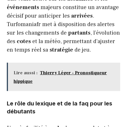
événements
majeurs constitue un avantage
décisif pour anticiper les
arrivées
.
Turfomaniafr met à disposition des alertes
sur les changements de
partants
, l’évolution
des
cotes
et la météo, permettant d’ajuster
en temps réel sa
stratégie
de jeu.
Lire aussi :
Thierry Léger - Pronostiqueur
hippique
Le rôle du lexique et de la faq pour les
débutants