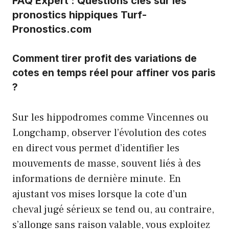
FAQ Expert : Questions clés sur les
pronostics hippiques Turf-
Pronostics.com
Comment tirer profit des variations de
cotes en temps réel pour affiner vos paris
?
Sur les hippodromes comme Vincennes ou
Longchamp, observer l’évolution des cotes
en direct vous permet d’identifier les
mouvements de masse, souvent liés à des
informations de dernière minute. En
ajustant vos mises lorsque la cote d’un
cheval jugé sérieux se tend ou, au contraire,
s’allonge sans raison valable, vous exploitez