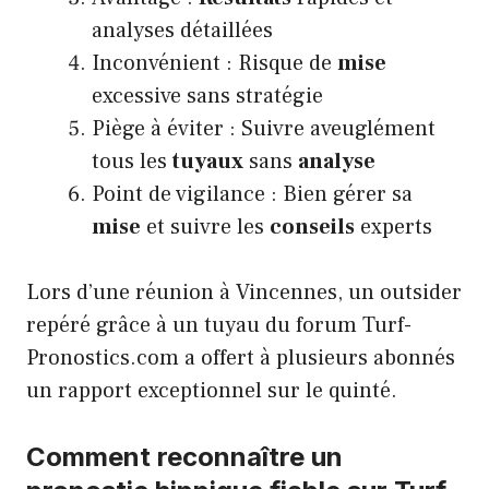
analyses détaillées
Inconvénient : Risque de
mise
excessive sans stratégie
Piège à éviter : Suivre aveuglément
tous les
tuyaux
sans
analyse
Point de vigilance : Bien gérer sa
mise
et suivre les
conseils
experts
Lors d’une réunion à Vincennes, un outsider
repéré grâce à un tuyau du forum Turf-
Pronostics.com a offert à plusieurs abonnés
un rapport exceptionnel sur le quinté.
Comment reconnaître un