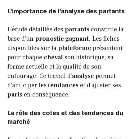
L’importance de l’analyse des partants
L’étude détaillée des
partants
constitue la
base d’un
pronostic gagnant
. Les fiches
disponibles sur la
plateforme
présentent
pour chaque
cheval
son historique, sa
forme actuelle et la qualité de son
entourage. Ce travail d’
analyse
permet
d’anticiper les
tendances
et d’ajuster ses
paris
en conséquence.
Le rôle des cotes et des tendances du
marché