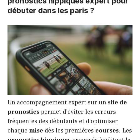
pronostics hippiques expert pour
débuter dans les paris ?
Un accompagnement expert sur un
site de
pronostics
permet d’éviter les erreurs
fréquentes des débutants et d’optimiser
chaque
mise
dès les premières
courses
. Les
pronostics hippiques
proposés facilitent la