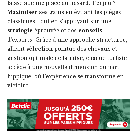
laisse aucune place au hasard. L’enjeu ?
Maximiser
ses gains en évitant les pièges
classiques, tout en s’appuyant sur une
stratégie
éprouvée et des
conseils
d’experts. Grâce à une approche structurée,
alliant
sélection
pointue des chevaux et
gestion optimale de la
mise
, chaque turfiste
accède à une nouvelle dimension du pari
hippique, où l’expérience se transforme en
victoire.