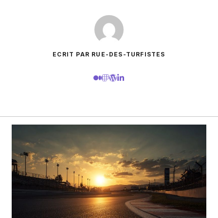
ECRIT PAR RUE-DES-TURFISTES