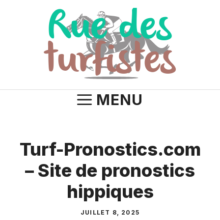
Aller
au
contenu
MENU
Turf-Pronostics.com
– Site de pronostics
hippiques
JUILLET 8, 2025