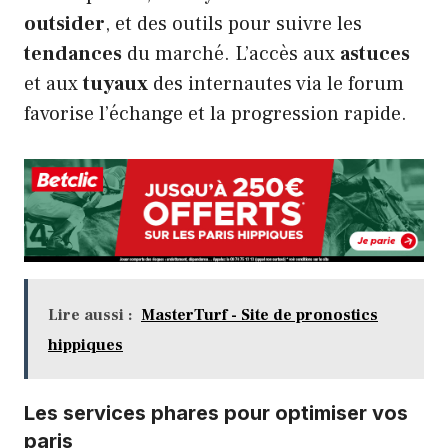
outsider
, et des outils pour suivre les
tendances
du marché. L’accès aux
astuces
et aux
tuyaux
des internautes via le forum
favorise l’échange et la progression rapide.
Lire aussi :
MasterTurf - Site de pronostics
hippiques
Les services phares pour optimiser vos
paris