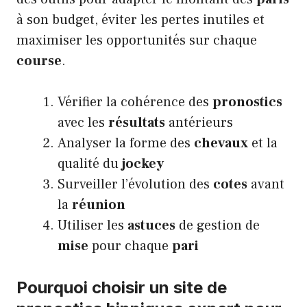
à son budget, éviter les pertes inutiles et
maximiser les opportunités sur chaque
course
.
Vérifier la cohérence des
pronostics
avec les
résultats
antérieurs
Analyser la forme des
chevaux
et la
qualité du
jockey
Surveiller l’évolution des
cotes
avant
la
réunion
Utiliser les
astuces
de gestion de
mise
pour chaque
pari
Pourquoi choisir un site de