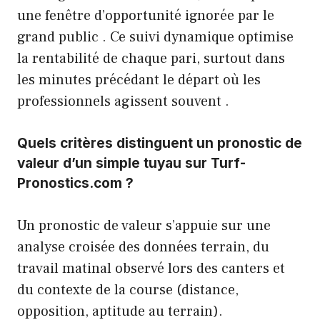
une fenêtre d’opportunité ignorée par le
grand public . Ce suivi dynamique optimise
la rentabilité de chaque pari, surtout dans
les minutes précédant le départ où les
professionnels agissent souvent .
Quels critères distinguent un pronostic de
valeur d’un simple tuyau sur Turf-
Pronostics.com ?
Un pronostic de valeur s’appuie sur une
analyse croisée des données terrain, du
travail matinal observé lors des canters et
du contexte de la course (distance,
opposition, aptitude au terrain).