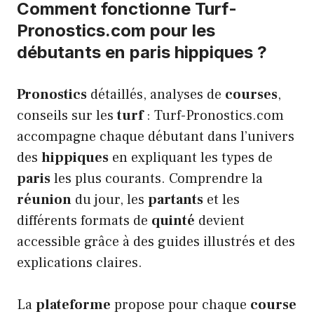
Comment fonctionne Turf-
Pronostics.com pour les
débutants en paris hippiques ?
Pronostics
détaillés, analyses de
courses
,
conseils sur les
turf
: Turf-Pronostics.com
accompagne chaque débutant dans l’univers
des
hippiques
en expliquant les types de
paris
les plus courants. Comprendre la
réunion
du jour, les
partants
et les
différents formats de
quinté
devient
accessible grâce à des guides illustrés et des
explications claires.
La
plateforme
propose pour chaque
course