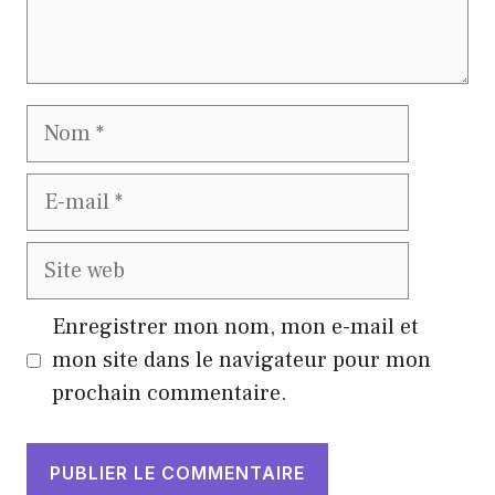
Nom
E-
mail
Site
web
Enregistrer mon nom, mon e-mail et
mon site dans le navigateur pour mon
prochain commentaire.