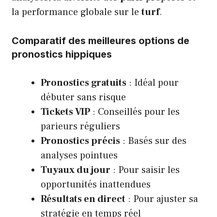
la performance globale sur le
turf
.
Comparatif des meilleures options de
pronostics hippiques
Pronostics gratuits
: Idéal pour
débuter sans risque
Tickets VIP
: Conseillés pour les
parieurs réguliers
Pronostics précis
: Basés sur des
analyses pointues
Tuyaux du jour
: Pour saisir les
opportunités inattendues
Résultats en direct
: Pour ajuster sa
stratégie en temps réel