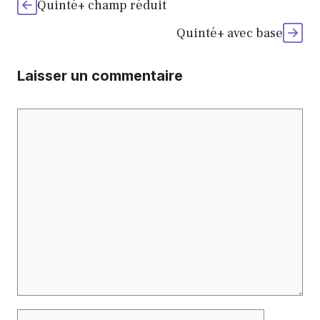
Quinté+ champ réduit
Quinté+ avec base
Laisser un commentaire
Commentaire
Nom