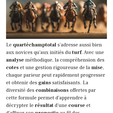
Le
quartéchamptotal
s’adresse aussi bien
aux novices qu’aux initiés du
turf
. Avec une
analyse
méthodique, la compréhension des
cotes
et une gestion rigoureuse de la
mise
,
chaque parieur peut rapidement progresser
et obtenir des
gains
satisfaisants. La
diversité des
combinaisons
offertes par
cette formule permet d’apprendre à
décrypter le
résultat
d’une
course
et
d’affiner son
pronostic
au fil des