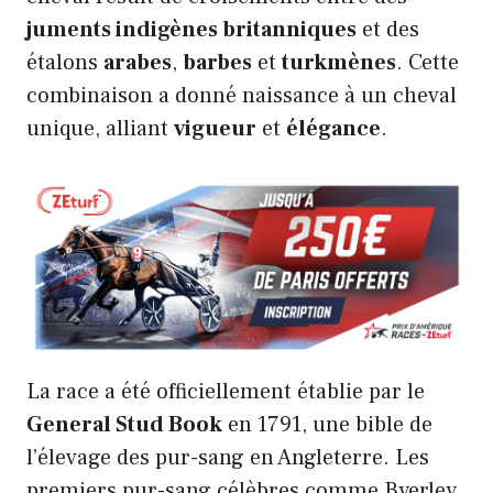
juments indigènes britanniques
et des
étalons
arabes
,
barbes
et
turkmènes
. Cette
combinaison a donné naissance à un cheval
unique, alliant
vigueur
et
élégance
.
La race a été officiellement établie par le
General Stud Book
en 1791, une bible de
l’élevage des pur-sang en Angleterre. Les
premiers pur-sang célèbres comme Byerley