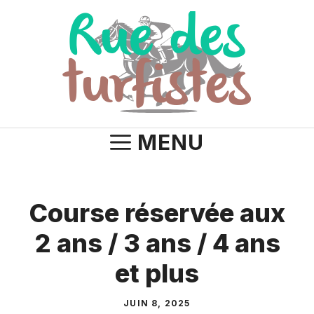
Aller
au
contenu
MENU
Course réservée aux
2 ans / 3 ans / 4 ans
et plus
JUIN 8, 2025