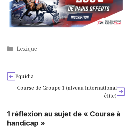
Catégories
Lexique
Equidia
Course de Groupe 1 (niveau international
élite)
1 réflexion au sujet de « Course à
handicap »