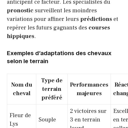
anticipent ce facteur. Les spécialistes du
pronostic
surveillent les moindres
variations pour affiner leurs
prédictions
et
repérer les futurs gagnants des
courses
hippiques
.
Exemples d’adaptations des chevaux
selon le terrain
Type de
Nom du
Performances
Réac
terrain
cheval
majeures
chan
préféré
2 victoires sur
Excel
Fleur de
Souple
3 en terrain
en te
Lys