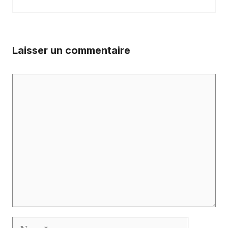
Laisser un commentaire
Commentaire
Nom