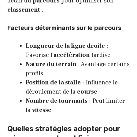
détail du
parcours
pour optimiser son
classement
.
Facteurs déterminants sur le parcours
Longueur de la ligne droite
:
Favorise l’
accélération
tardive
Nature du terrain
: Avantage certains
profils
Position de la stalle
: Influence le
déroulement de la
course
Nombre de tournants
: Peut limiter
la
vitesse
Quelles stratégies adopter pour