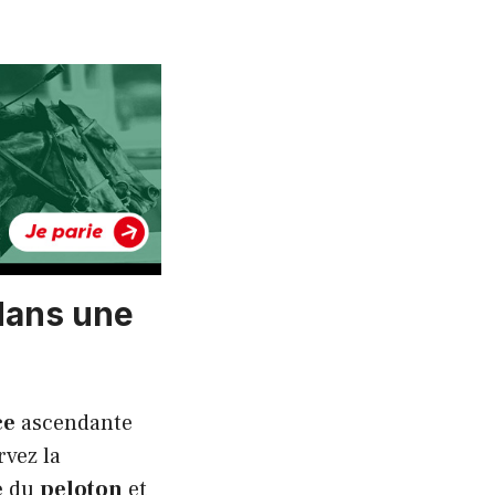
dans une
ce
ascendante
rvez la
e
du
peloton
et