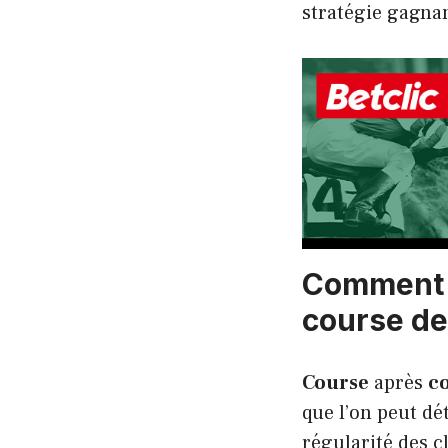
stratégie gagna
Comment r
course de
Course
après
c
que l’on peut dé
régularité des c