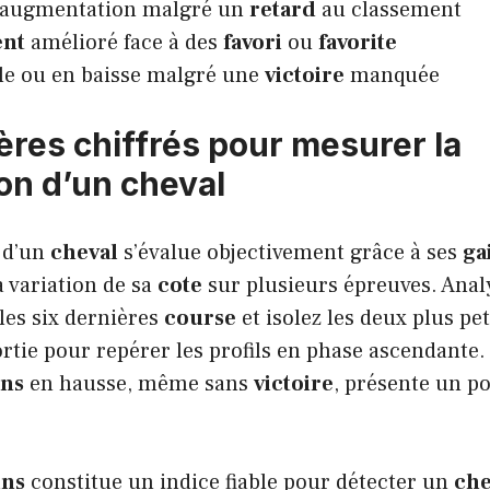
augmentation malgré un
retard
au classement
ent
amélioré face à des
favori
ou
favorite
le ou en baisse malgré une
victoire
manquée
ères chiffrés pour mesurer la
on d’un cheval
d’un
cheval
s’évalue objectivement grâce à ses
ga
a variation de sa
cote
sur plusieurs épreuves. Anal
 les six dernières
course
et isolez les deux plus pet
ortie pour repérer les profils en phase ascendante
ins
en hausse, même sans
victoire
, présente un po
ins
constitue un indice fiable pour détecter un
che