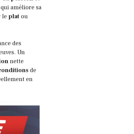
qui améliore sa
 le
plat
ou
ance des
euves. Un
ion
nette
conditions
de
éellement en