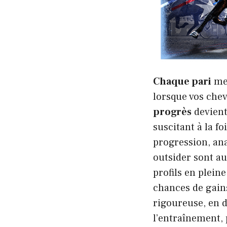
Chaque pari
met
lorsque vos che
progrès
devient
suscitant à la fo
progression, ana
outsider sont au
profils en plein
chances de gain
rigoureuse, en d
l’entraînement, 