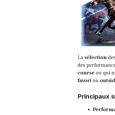
La
sélection
des
des performanc
course
ou qui m
favori
ou
outsi
Principaux s
Perform