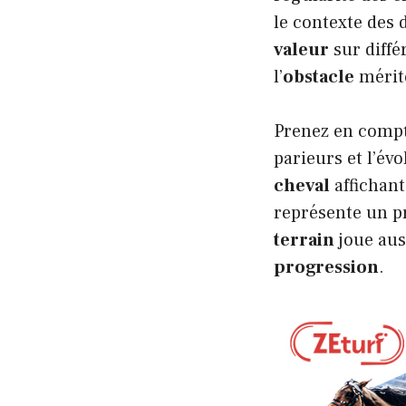
le contexte des
valeur
sur diffé
l’
obstacle
mérite
Prenez en comp
parieurs et l’év
cheval
affichan
représente un pr
terrain
joue aus
progression
.