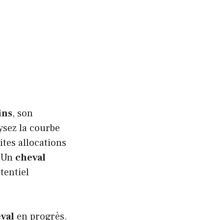
ins
, son
ysez la courbe
ites allocations
. Un
cheval
tentiel
val
en progrès.