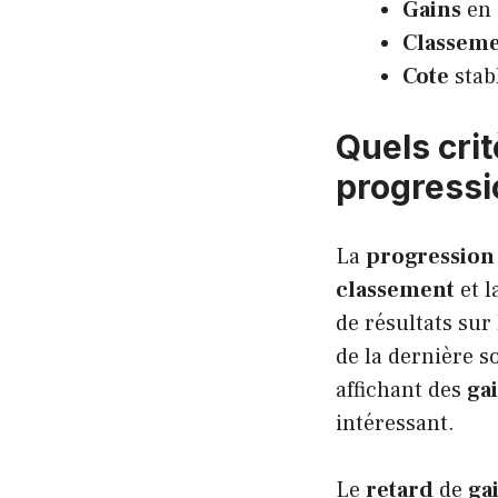
Gains
en 
Classem
Cote
stab
Quels crit
progressi
La
progression
classement
et l
de résultats sur
de la dernière s
affichant des
ga
intéressant.
Le
retard
de
ga