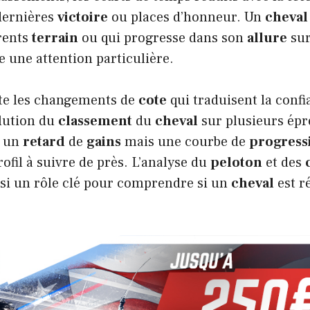
 dernières
victoire
ou places d’honneur. Un
cheval
rents
terrain
ou qui progresse dans son
allure
sur
 une attention particulière.
te les changements de
cote
qui traduisent la confi
olution du
classement
du
cheval
sur plusieurs épr
t un
retard
de
gains
mais une courbe de
progress
ofil à suivre de près. L’analyse du
peloton
et des
si un rôle clé pour comprendre si un
cheval
est r