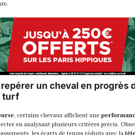
nte.
epérer un cheval en progrès 
 turf
ourse
, certains chevaux affichent une
performan
tecter en analysant plusieurs critères précis. Obse
lassements, les écarts de temps réduits avec la
têt