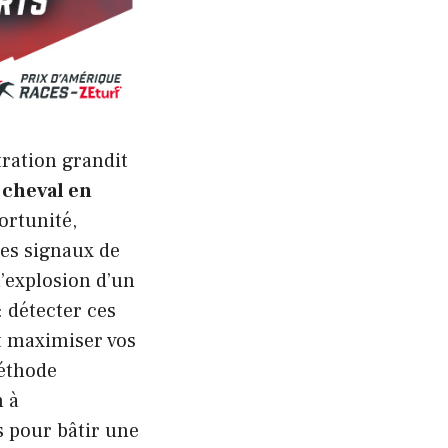
tration grandit
n
cheval en
ortunité,
es signaux de
l’explosion d’un
: détecter ces
et maximiser vos
méthode
n à
s pour bâtir une